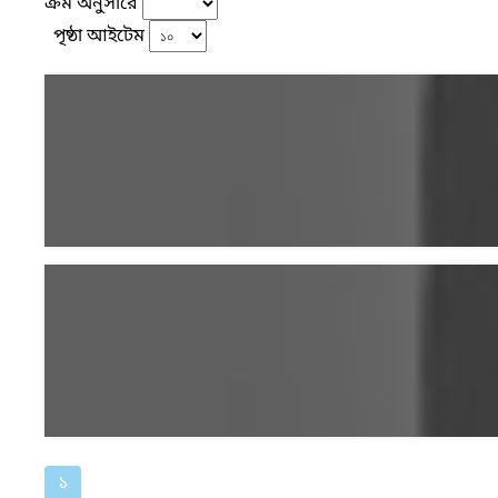
ক্রম অনুসারে
পৃষ্ঠা আইটেম
১