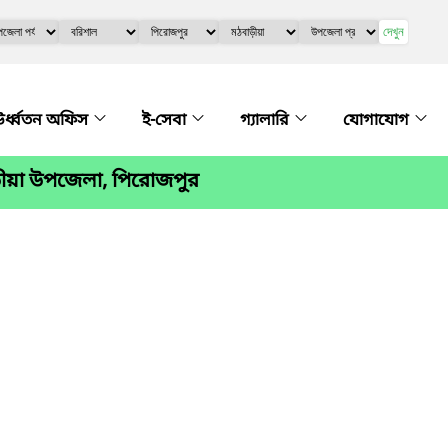
দেখুন
র্ধ্বতন অফিস
ই-সেবা
গ্যালারি
যোগাযোগ
ড়ীয়া উপজেলা, পিরোজপুর