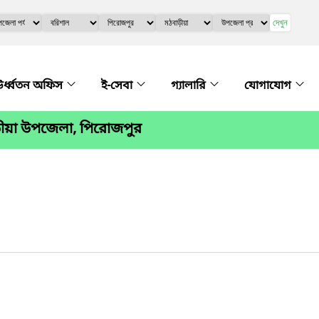
দেখুন
র্ধ্বতন অফিস
ই-সেবা
গ্যালারি
যোগাযোগ
ড়ীয়া উপজেলা, পিরোজপুর