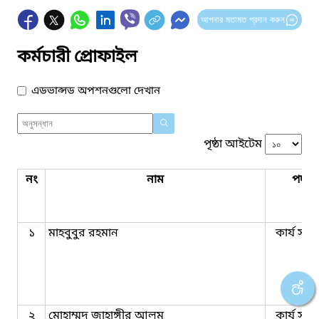
আপনার মতামত প্রদান করুন
কর্মচারী প্রোফাইল
এডভান্সড অপশনগুলো দেখান
পৃষ্ঠা আইটেম
নং
নাম
পদবি
১
মাহবুবুর রহমান
কার্য সহক
২
মোহাম্মদ জাহাঙ্গীর আলম
কার্য সহক