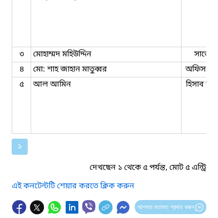
৩
মোহাম্মদ মহিউদ্দিন
সার্ভেয়
৪
মো: শাহ জাহান মাতুব্বর
অফিস সহা
৫
আল আমিন
হিসাব সহ
১
দেখছেন ১ থেকে ৫ পর্যন্ত, মোট ৫ এন্ট্রি
এই কনটেন্টটি শেয়ার করতে ক্লিক করুন
আপনার মতামত প্রদান করুন