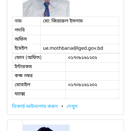
নাম
মো: জিয়ারুল ইসলাম
পদবি
অফিস
ইমেইল
ue.mothbaria
@lged.gov.bd
ফোন (অফিস)
০১৭০৮১৬১২৩২
ইন্টারকম
কক্ষ নম্বর
মোবাইল
০১৭০৮১৬১২৩২
ফ্যাক্স
ভিকার্ড ডাউনলোড করুন
•
দেখুন