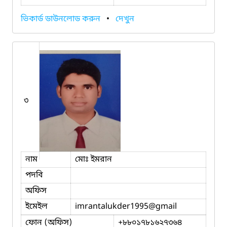
ভিকার্ড ডাউনলোড করুন
•
দেখুন
৩
নাম
মোঃ ইমরান
পদবি
অফিস
ইমেইল
imrantalukder1995
@gmail
ফোন (অফিস)
+৮৮০১৭৮১৬২৭৩৬৪