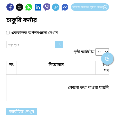
আপনার মতামত প্রদান করুন
চাকুরি কর্নার
এডভান্সড অপশনগুলো দেখান
পৃষ্ঠা আইটেম
নং
শিরোনাম
পিডিএ
সংযুক্ত
কোনো তথ্য পাওয়া যায়নি।
আর্কাইভ দেখুন